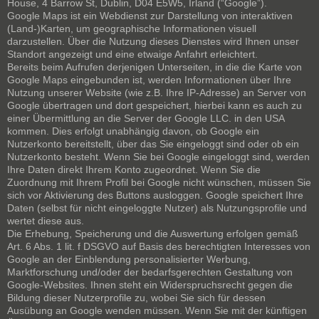
House, 4 Barrow St, Dublin, D04 E5W5, Irland (“Google”).
Google Maps ist ein Webdienst zur Darstellung von interaktiven
(Land-)Karten, um geographische Informationen visuell
darzustellen. Über die Nutzung dieses Dienstes wird Ihnen unser
Standort angezeigt und eine etwaige Anfahrt erleichtert.
Bereits beim Aufrufen derjenigen Unterseiten, in die die Karte von
Google Maps eingebunden ist, werden Informationen über Ihre
Nutzung unserer Website (wie z.B. Ihre IP-Adresse) an Server von
Google übertragen und dort gespeichert, hierbei kann es auch zu
einer Übermittlung an die Server der Google LLC. in den USA
kommen. Dies erfolgt unabhängig davon, ob Google ein
Nutzerkonto bereitstellt, über das Sie eingeloggt sind oder ob ein
Nutzerkonto besteht. Wenn Sie bei Google eingeloggt sind, werden
Ihre Daten direkt Ihrem Konto zugeordnet. Wenn Sie die
Zuordnung mit Ihrem Profil bei Google nicht wünschen, müssen Sie
sich vor Aktivierung des Buttons ausloggen. Google speichert Ihre
Daten (selbst für nicht eingeloggte Nutzer) als Nutzungsprofile und
wertet diese aus.
Die Erhebung, Speicherung und die Auswertung erfolgen gemäß
Art. 6 Abs. 1 lit. f DSGVO auf Basis des berechtigten Interesses von
Google an der Einblendung personalisierter Werbung,
Marktforschung und/oder der bedarfsgerechten Gestaltung von
Google-Websites. Ihnen steht ein Widerspruchsrecht gegen die
Bildung dieser Nutzerprofile zu, wobei Sie sich für dessen
Ausübung an Google wenden müssen. Wenn Sie mit der künftigen