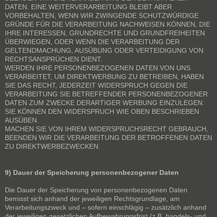
DATEN. EINE WEITERVERARBEITUNG BLEIBT ABER
VORBEHALTEN, WENN WIR ZWINGENDE SCHUTZWÜRDIGE
GRÜNDE FÜR DIE VERARBEITUNG NACHWEISEN KÖNNEN, DIE
IHRE INTERESSEN, GRUNDRECHTE UND GRUNDFREIHEITEN
ÜBERWIEGEN, ODER WENN DIE VERARBEITUNG DER
GELTENDMACHUNG, AUSÜBUNG ODER VERTEIDIGUNG VON
RECHTSANSPRÜCHEN DIENT.
WERDEN IHRE PERSONENBEZOGENEN DATEN VON UNS
VERARBEITET, UM DIREKTWERBUNG ZU BETREIBEN, HABEN
SIE DAS RECHT, JEDERZEIT WIDERSPRUCH GEGEN DIE
VERARBEITUNG SIE BETREFFENDER PERSONENBEZOGENER
DATEN ZUM ZWECKE DERARTIGER WERBUNG EINZULEGEN.
SIE KÖNNEN DEN WIDERSPRUCH WIE OBEN BESCHRIEBEN
AUSÜBEN.
MACHEN SIE VON IHREM WIDERSPRUCHSRECHT GEBRAUCH,
BEENDEN WIR DIE VERARBEITUNG DER BETROFFENEN DATEN
ZU DIREKTWERBEZWECKEN.
9) Dauer der Speicherung personenbezogener Daten
Die Dauer der Speicherung von personenbezogenen Daten
bemisst sich anhand der jeweiligen Rechtsgrundlage, am
Verarbeitungszweck und – sofern einschlägig – zusätzlich anhand
der jeweiligen gesetzlichen Aufbewahrungsfrist (z.B. handels- und